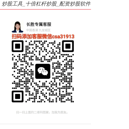
炒股工具_十倍杠杆炒股_配资炒股软件