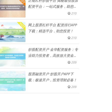
正规杠杆炒股平台 揭秘最佳股票
配资平台：一站式服务，助您轻
松
210
网上股票杠杆平台 配资排行APP
下载：精选平台，助您投资！
210
炒股配资开户 金华配资服务：专
业助力投资者，高效放大资金效
益
209
股票融资开户 炒股开户APP下
载：极速开户，投资理财必备！
209