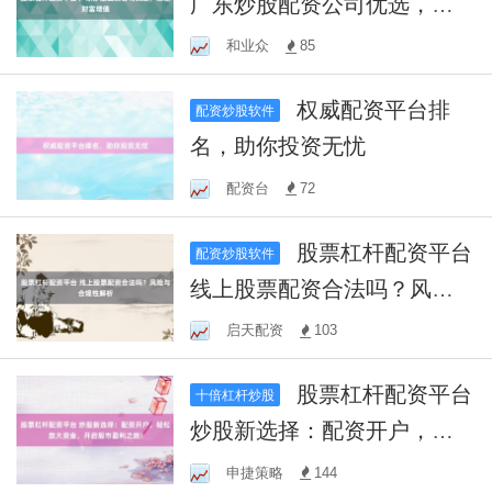
广东炒股配资公司优选，助
您财富增值
和业众
85
权威配资平台排
配资炒股软件
名，助你投资无忧
配资台
72
股票杠杆配资平台
配资炒股软件
线上股票配资合法吗？风险
与合规性解析
启天配资
103
股票杠杆配资平台
十倍杠杆炒股
炒股新选择：配资开户，轻
松放大资金，开启股市盈利
申捷策略
144