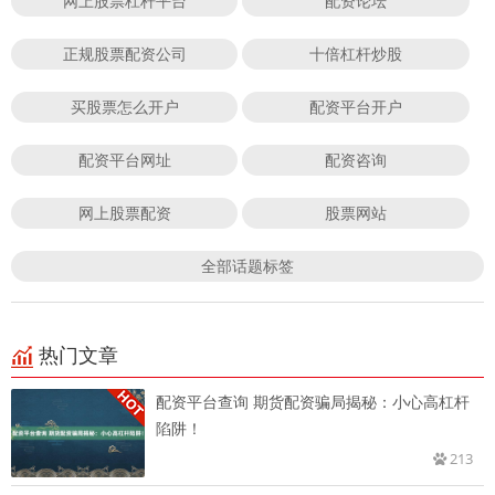
网上股票杠杆平台
配资论坛
正规股票配资公司
十倍杠杆炒股
买股票怎么开户
配资平台开户
配资平台网址
配资咨询
网上股票配资
股票网站
全部话题标签
热门文章
配资平台查询 期货配资骗局揭秘：小心高杠杆
陷阱！
213