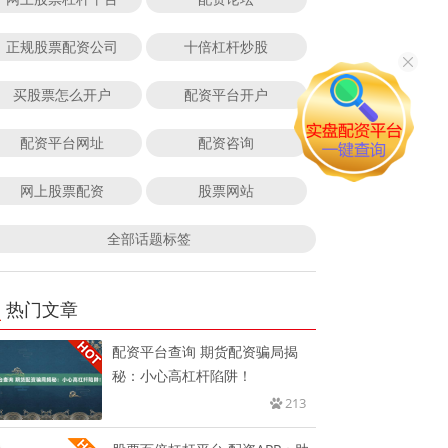
正规股票配资公司
十倍杠杆炒股
买股票怎么开户
配资平台开户
配资平台网址
配资咨询
网上股票配资
股票网站
全部话题标签
热门文章
配资平台查询 期货配资骗局揭
秘：小心高杠杆陷阱！
213