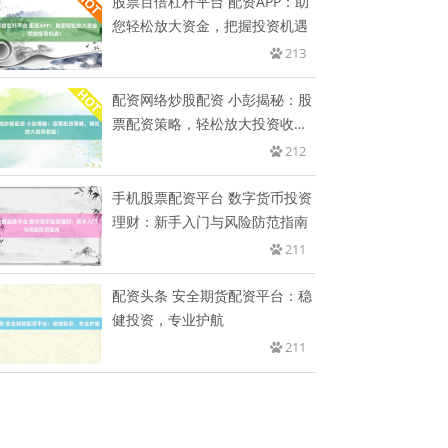
股票百倍杠杆平台 配资APP：助
您轻松放大资金，把握投资机遇
213
配资网络炒股配资 小彭揭秘：股
票配资策略，轻松放大投资收
益！
212
手机股票配资平台 数字货币投资
理财：新手入门与风险防范指南
211
配资头条 安全期货配资平台：稳
健投资，专业护航
211