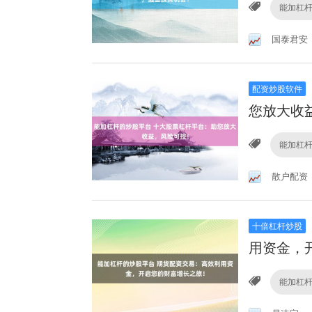
能加杠
国泰君安
配资炒股软件
您放大收
能加杠
散户配资
十倍杠杆炒股
用资金，
能加杠