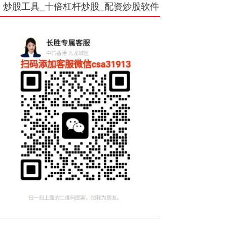
炒股工具_十倍杠杆炒股_配资炒股软件