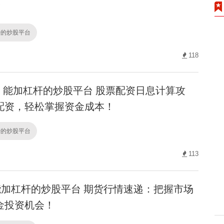
！
杆的炒股平台
118
能加杠杆的炒股平台 股票配资日息计算攻
配资，轻松掌握资金成本！
杆的炒股平台
113
加杠杆的炒股平台 期货行情速递：把握市场
金投资机会！