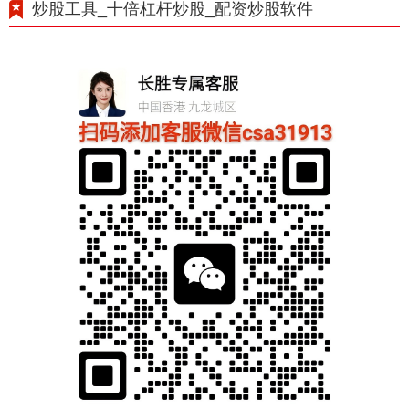
炒股工具_十倍杠杆炒股_配资炒股软件