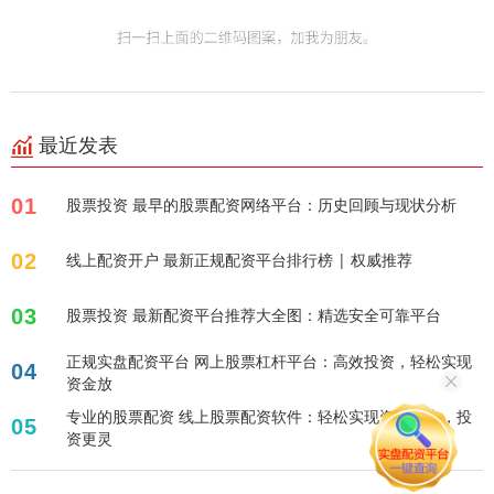
最近发表
01
股票投资 最早的股票配资网络平台：历史回顾与现状分析
02
线上配资开户 最新正规配资平台排行榜 | 权威推荐
03
股票投资 最新配资平台推荐大全图：精选安全可靠平台
正规实盘配资平台 网上股票杠杆平台：高效投资，轻松实现
04
资金放
专业的股票配资 线上股票配资软件：轻松实现资金放大，投
05
资更灵